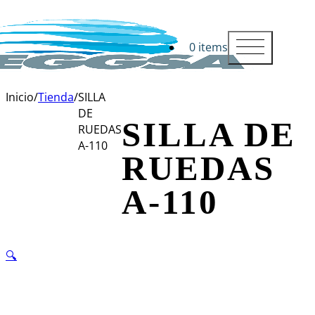
0 items
Inicio
/
Tienda
/
SILLA
DE
SILLA DE
RUEDAS
A-110
RUEDAS
A-110
🔍