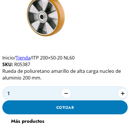
Inicio
/
Tienda
/
ITP 200×50-20 NL60
SKU:
R05387
Rueda de poliuretano amarillo de alta carga nucleo de
aluminio 200 mm.
Alternative:
ITP
200x50-
COTIZAR
20
NL60
Más productos
cantidad