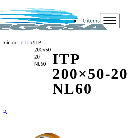
0 items
Inicio
/
Tienda
/
ITP
200×50-
ITP
20
NL60
200×50-20
NL60
🔍