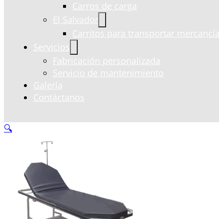
Carros de carga
El Salvador
Carritos para transportar mercancía
Servicios
Fabricación personalizada
Servicio de mantenimiento
Galería
Contáctanos
🔍