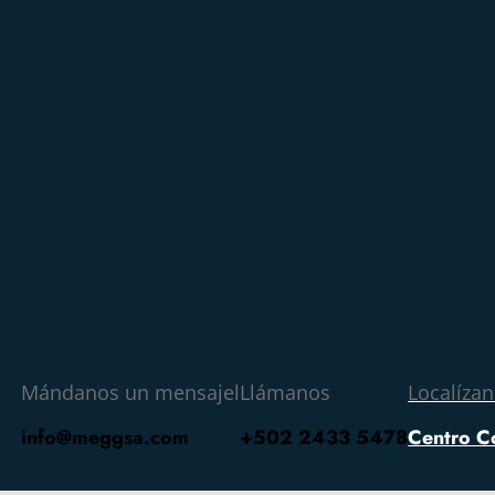
Mándanos un mensajel
Llámanos
Localíza
info@meggsa.com
+502 2433 5478
Centro C