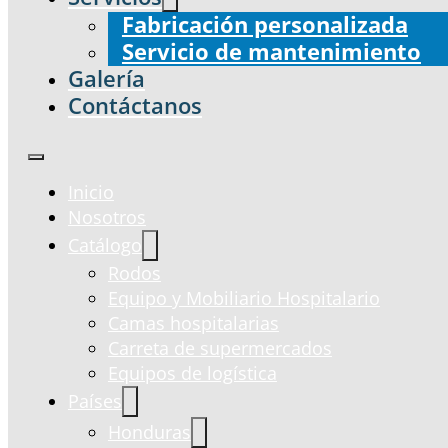
Fabricación personalizada
Servicio de mantenimiento
Galería
Contáctanos
Inicio
Nosotros
Catálogo
Rodos
Equipo y Mobiliario Hospitalario
Camas hospitalarias
Carreta de supermercados
Equipos de logística
Países
Honduras