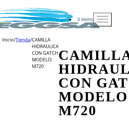
0 items
Inicio
/
Tienda
/
CAMILLA
HIDRAULICA
CAMILL
CON GATCH
MODELO:
HIDRAUL
M720
CON GA
MODELO
M720