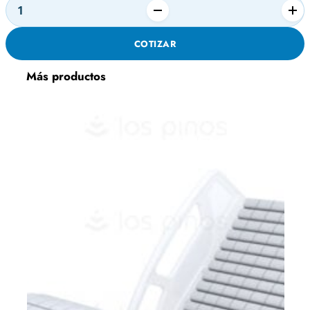
Alternative:
CAMILLA
HIDRAULICA
COTIZAR
CON
GATCH
Más productos
MODELO:
M720
cantidad