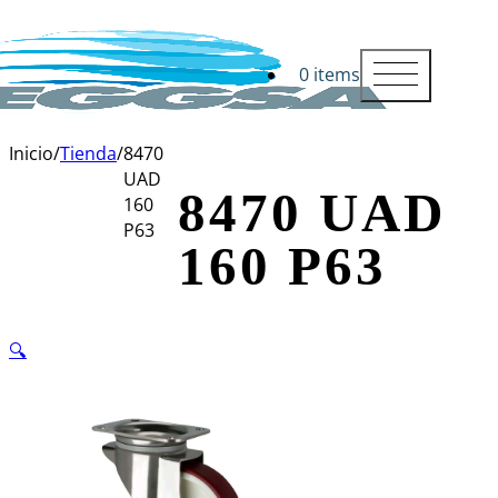
0 items
Inicio
/
Tienda
/
8470
UAD
8470 UAD
160
P63
160 P63
🔍