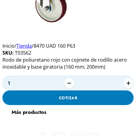
Inicio
/
Tienda
/
8470 UAD 160 P63
SKU:
T03562
Rodo de poliuretano rojo con cojinete de rodillo acero
inoxidable y base giratoria (160 mm; 200mm)
Alternative:
8470
UAD
COTIZAR
160
P63
Más productos
cantidad