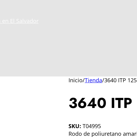
 en El Salvador
Inicio
/
Tienda
/
3640 ITP 125
3640 ITP
SKU:
T04995
Rodo de poliuretano amari