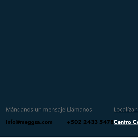
Mándanos un mensajel
Llámanos
Localíza
info@meggsa.com
+502 2433 5478
Centro C