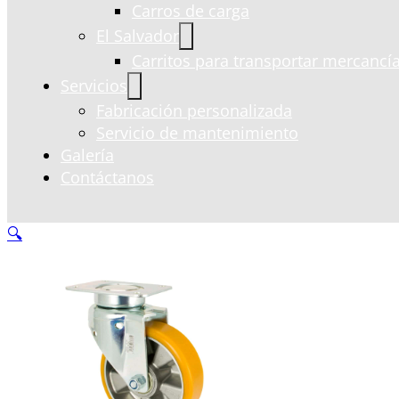
Carros de carga
El Salvador
Carritos para transportar mercancía
Servicios
Fabricación personalizada
Servicio de mantenimiento
Galería
Contáctanos
🔍