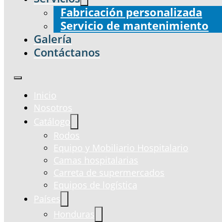
Fabricación personalizada
Servicio de mantenimiento
Galería
Contáctanos
Inicio
Nosotros
Catálogo
Rodos
Equipo y Mobiliario Hospitalario
Camas hospitalarias
Carreta de supermercados
Equipos de logística
Países
Honduras