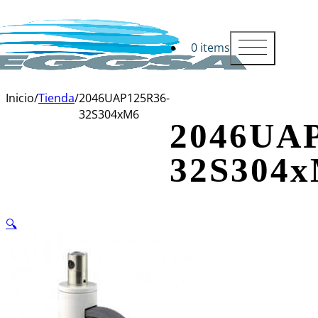
0 items
Inicio
/
Tienda
/
2046UAP125R36-
32S304xM6
2046UAP
32S304
🔍