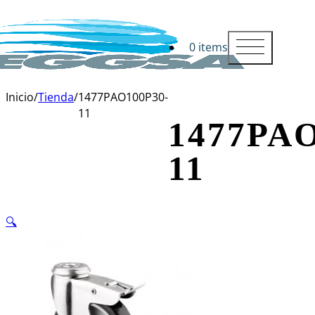
0 items
Inicio
/
Tienda
/
1477PAO100P30-
11
1477PAO
11
🔍