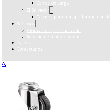
Carros de carga
El Salvador
Carritos para transportar mercancía
Servicios
Fabricación personalizada
Servicio de mantenimiento
Galería
Contáctanos
🔍