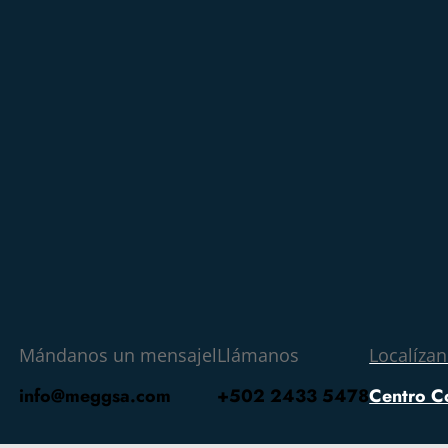
Mándanos un mensajel
Llámanos
Localíza
info@meggsa.com
+502 2433 5478
Centro C