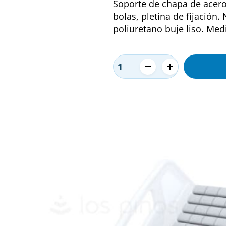
Soporte de chapa de acero
bolas, pletina de fijación
poliuretano buje liso. Medi
1470PAO050P30-
Alternative:
11
cantidad