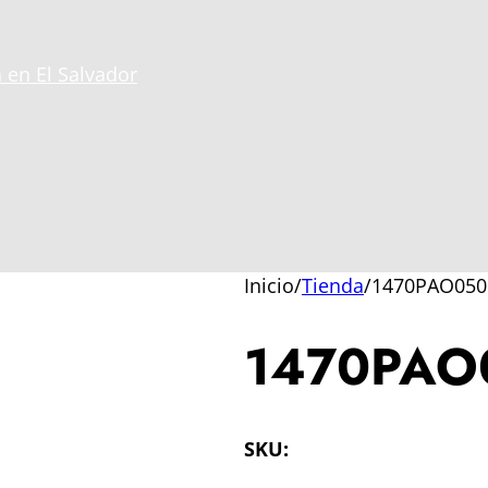
 en El Salvador
Inicio
/
Tienda
/
1470PAO050
1470PAO
SKU: