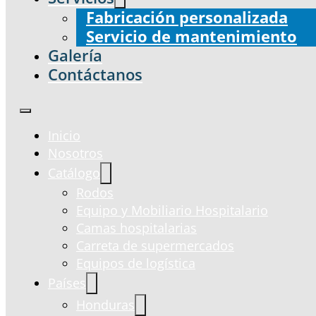
Fabricación personalizada
Servicio de mantenimiento
Galería
Contáctanos
Inicio
Nosotros
Catálogo
Rodos
Equipo y Mobiliario Hospitalario
Camas hospitalarias
Carreta de supermercados
Equipos de logística
Países
Honduras